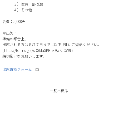
３）役員一部改選
４）その他
会費：5,000円
＊出欠：
準備の都合上、
出席される方は６月７日までに以下URLにご返信ください。
( https://forms.gle/sDSMaSKBhE9wKLCW9 )
締切厳守をお願いします。
出席確認フォーム
一覧へ戻る