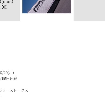
/20(月)
週火曜日休廊
ギャラリーストークス
F