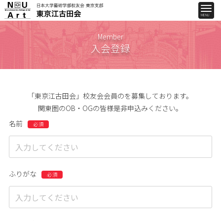
Member
入会登録
「東京江古田会」校友会会員のを募集しております。
関東圏のOB・OGの皆様是非申込みください。
名前
ふりがな