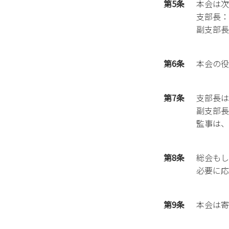
第5条
本会は次
支部長：
副支部長
第6条
本会の役
第7条
支部長は
副支部長
監事は、
第8条
総会もし
必要に応
第9条
本会は寄